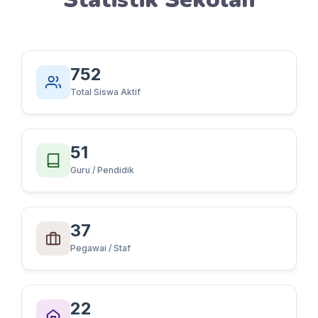
752
Total Siswa Aktif
51
Guru / Pendidik
37
Pegawai / Staf
22