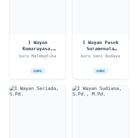
I Wayan
I Wayan Pasek
Kumarayasa,
Suramenala
S.Pd., M.Pd.
Putra, S.Pd.
Guru Matematika
Guru Seni Budaya
GURU
GURU