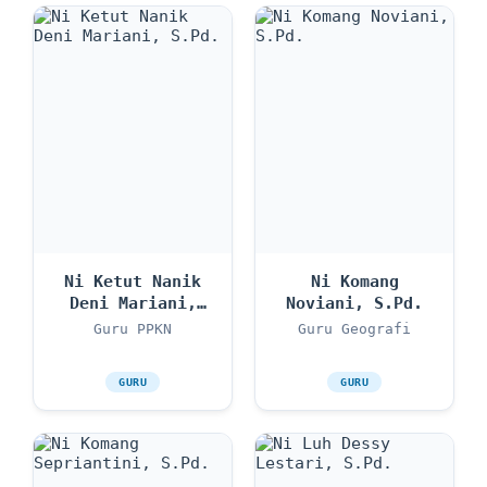
Ni Ketut Nanik
Ni Komang
Deni Mariani,
Noviani, S.Pd.
S.Pd.
Guru PPKN
Guru Geografi
GURU
GURU