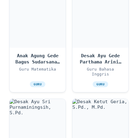
Anak Agung Gede
Desak Ayu Gede
Bagus Sudarsana,
Parthama Arini,
S.Pd
S.S., M.Ag.
Guru Matematika
Guru Bahasa
Inggris
GURU
GURU