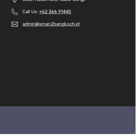
Call Us:
+62 366 91445
admin@sman2bangli.sch.id
Style Uide
Credits
Privacy Policy