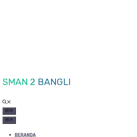
Skip
to
content
SMAN 2 BANGLI
MENU
MENU
BERANDA