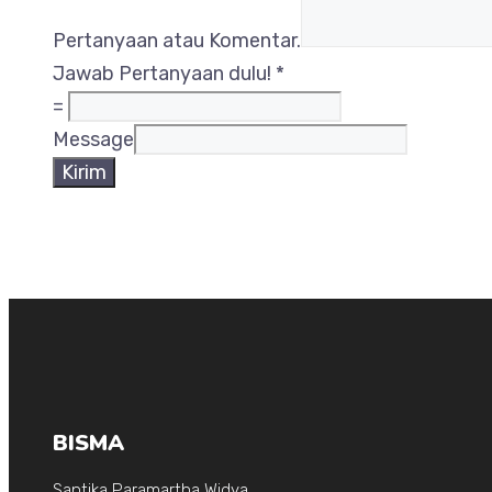
Pertanyaan atau Komentar.
Jawab Pertanyaan dulu!
*
=
Message
Kirim
BISMA
Santika Paramartha Widya