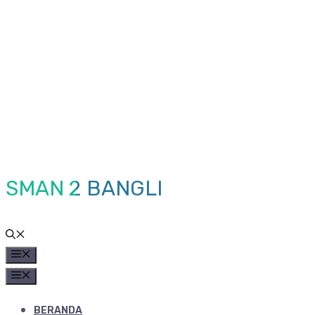
Skip
to
content
SMAN 2 BANGLI
MENU
MENU
BERANDA