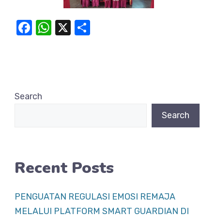
F
W
X
S
a
h
h
c
at
ar
e
s
e
b
A
Search
o
p
Search
o
p
k
Recent Posts
PENGUATAN REGULASI EMOSI REMAJA
MELALUI PLATFORM SMART GUARDIAN DI