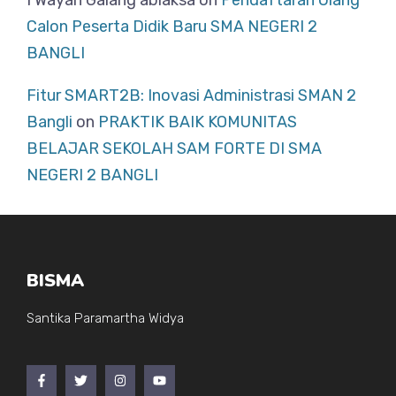
I Wayan Galang abiaksa
on
Pendaftaran Ulang
Calon Peserta Didik Baru SMA NEGERI 2
BANGLI
Fitur SMART2B: Inovasi Administrasi SMAN 2
Bangli
on
PRAKTIK BAIK KOMUNITAS
BELAJAR SEKOLAH SAM FORTE DI SMA
NEGERI 2 BANGLI
BISMA
Santika Paramartha Widya