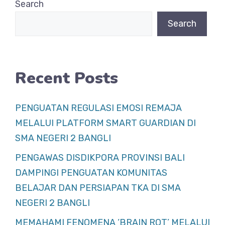
Search
o
p
Search
o
p
k
Recent Posts
PENGUATAN REGULASI EMOSI REMAJA
MELALUI PLATFORM SMART GUARDIAN DI
SMA NEGERI 2 BANGLI
PENGAWAS DISDIKPORA PROVINSI BALI
DAMPINGI PENGUATAN KOMUNITAS
BELAJAR DAN PERSIAPAN TKA DI SMA
NEGERI 2 BANGLI
MEMAHAMI FENOMENA ‘BRAIN ROT’ MELALUI