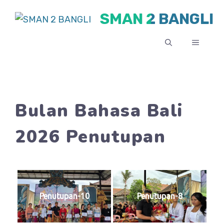
Skip
SMAN 2 BANGLI
to
content
MENU
Bulan Bahasa Bali
2026 Penutupan
Penutupan-10
Penutupan-8