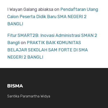
I Wayan Galang abiaksa
on
Pendaftaran Ulang
Calon Peserta Didik Baru SMA NEGERI 2
BANGLI
Fitur SMART2B: Inovasi Administrasi SMAN 2
Bangli
on
PRAKTIK BAIK KOMUNITAS
BELAJAR SEKOLAH SAM FORTE DI SMA
NEGERI 2 BANGLI
BISMA
Santika Paramartha Widya