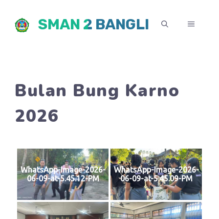
Skip
SMAN 2 BANGLI
to
MENU
content
Bulan Bung Karno
2026
WhatsApp-Image-2026-
WhatsApp-Image-2026-
06-09-at-5.45.12-PM
06-09-at-5.45.09-PM