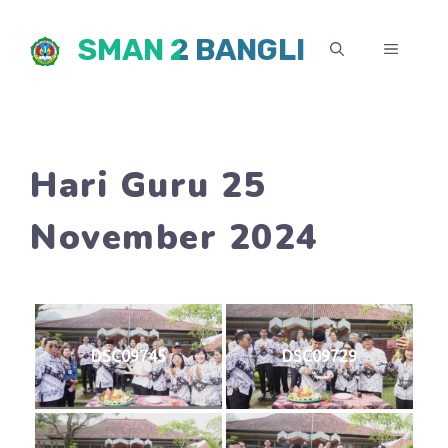
Skip
SMAN 2 BANGLI
to
MENU
content
Hari Guru 25
November 2024
DSC09745
DSC09729