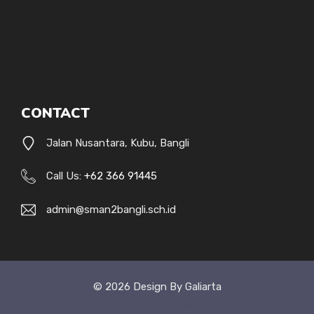
CONTACT
Jalan Nusantara, Kubu, Bangli
Call Us:
+62 366 91445
admin@sman2bangli.sch.id
© 2026 Design By Galiarta
Style Uide
Credits
Privacy Policy