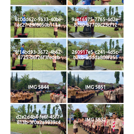
1c0dd62c-9a33-40be-
9ae16975-7765-4d2e-
ac27-29f8050b115a
8780-b7709c23cf12
9f14bd93-3672-4b62-
260917e5-c241-4d5c-
8725-b6f26f3fedcb
b2cb-addda808f255
IMG 5844
IMG 5851
d2e2d4b4-fe6f-45f7-
IMG 5852
813b-3f0a2a9839c4