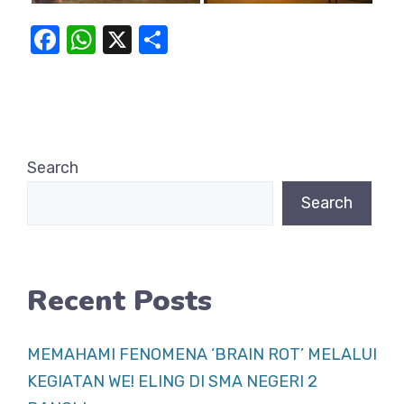
F
W
X
S
a
h
h
c
at
ar
e
s
e
b
A
Search
o
p
Search
o
p
k
Recent Posts
MEMAHAMI FENOMENA ‘BRAIN ROT’ MELALUI
KEGIATAN WE! ELING DI SMA NEGERI 2