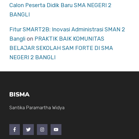
Calon Peserta Didik Baru SMA NEGERI 2
BANGLI
Fitur SMART2B: Inovasi Administrasi SMAN 2
Bangli
on
PRAKTIK BAIK KOMUNITAS
BELAJAR SEKOLAH SAM FORTE DI SMA
NEGERI 2 BANGLI
BISMA
Santika Paramartha Widya