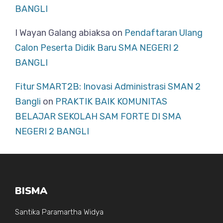
BANGLI
I Wayan Galang abiaksa
on
Pendaftaran Ulang
Calon Peserta Didik Baru SMA NEGERI 2
BANGLI
Fitur SMART2B: Inovasi Administrasi SMAN 2
Bangli
on
PRAKTIK BAIK KOMUNITAS
BELAJAR SEKOLAH SAM FORTE DI SMA
NEGERI 2 BANGLI
BISMA
Santika Paramartha Widya