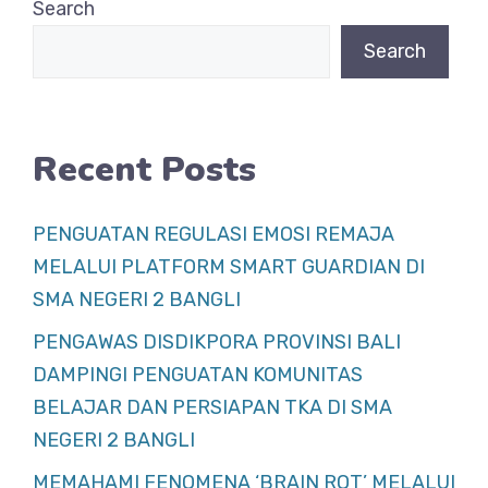
Search
o
p
Search
o
p
k
Recent Posts
PENGUATAN REGULASI EMOSI REMAJA
MELALUI PLATFORM SMART GUARDIAN DI
SMA NEGERI 2 BANGLI
PENGAWAS DISDIKPORA PROVINSI BALI
DAMPINGI PENGUATAN KOMUNITAS
BELAJAR DAN PERSIAPAN TKA DI SMA
NEGERI 2 BANGLI
MEMAHAMI FENOMENA ‘BRAIN ROT’ MELALUI