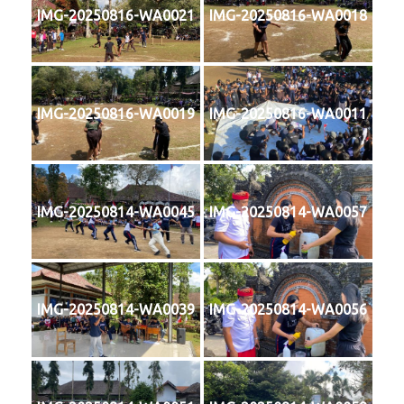
IMG-20250816-WA0021
IMG-20250816-WA0018
IMG-20250816-WA0019
IMG-20250816-WA0011
IMG-20250814-WA0045
IMG-20250814-WA0057
IMG-20250814-WA0039
IMG-20250814-WA0056