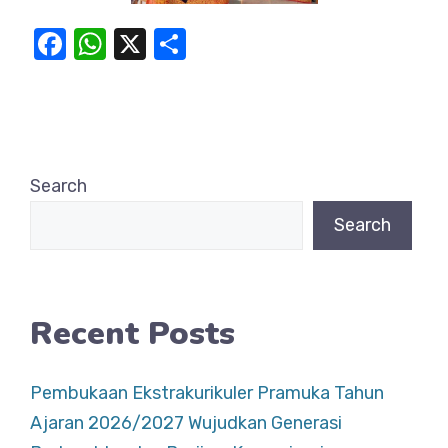
F
W
X
S
a
h
h
c
at
ar
e
s
e
b
A
Search
o
p
Search
o
p
k
Recent Posts
Pembukaan Ekstrakurikuler Pramuka Tahun
Ajaran 2026/2027 Wujudkan Generasi