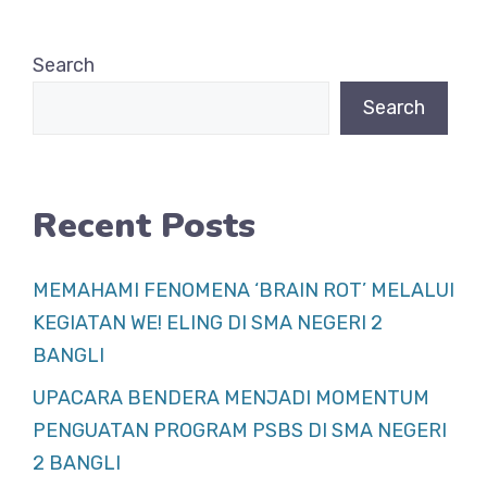
e
s
e
b
A
Search
o
p
Search
o
p
k
Recent Posts
MEMAHAMI FENOMENA ‘BRAIN ROT’ MELALUI
KEGIATAN WE! ELING DI SMA NEGERI 2
BANGLI
UPACARA BENDERA MENJADI MOMENTUM
PENGUATAN PROGRAM PSBS DI SMA NEGERI
2 BANGLI