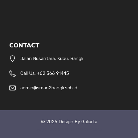
CONTACT
Jalan Nusantara, Kubu, Bangli
Call Us:
+62 366 91445
admin@sman2bangli.sch.id
© 2026 Design By Galiarta
Style Uide
Credits
Privacy Policy