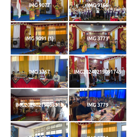
IMG 9077
IMG 9166
IMG 9091 (1)
IMG 3773
IMG 3767
IMG20240219091745
IMG20240219085313
IMG 3779