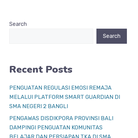
e
s
e
b
A
Search
o
p
Search
o
p
k
Recent Posts
PENGUATAN REGULASI EMOSI REMAJA
MELALUI PLATFORM SMART GUARDIAN DI
SMA NEGERI 2 BANGLI
PENGAWAS DISDIKPORA PROVINSI BALI
DAMPINGI PENGUATAN KOMUNITAS
BELAJAR DAN PERSIAPAN TKA DI SMA