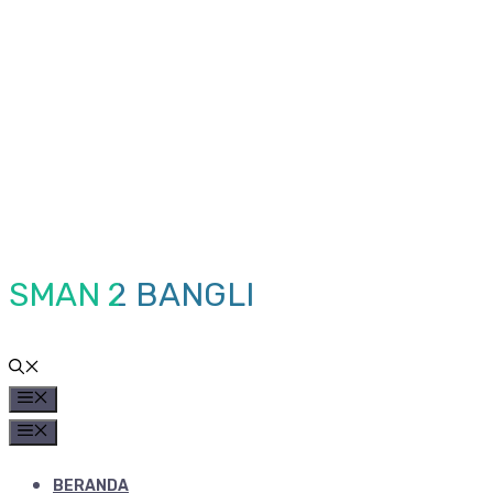
Skip
to
content
SMAN 2 BANGLI
MENU
MENU
BERANDA