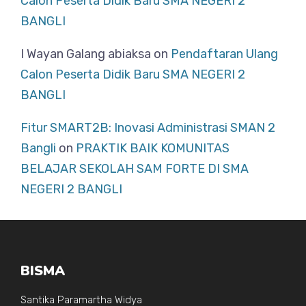
Calon Peserta Didik Baru SMA NEGERI 2
BANGLI
I Wayan Galang abiaksa
on
Pendaftaran Ulang
Calon Peserta Didik Baru SMA NEGERI 2
BANGLI
Fitur SMART2B: Inovasi Administrasi SMAN 2
Bangli
on
PRAKTIK BAIK KOMUNITAS
BELAJAR SEKOLAH SAM FORTE DI SMA
NEGERI 2 BANGLI
BISMA
Santika Paramartha Widya