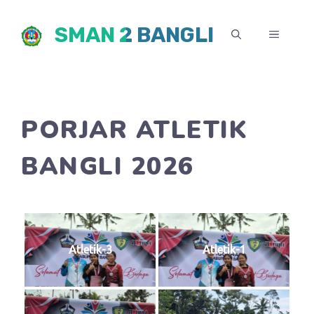
Skip
SMAN 2 BANGLI
to
MENU
content
PORJAR ATLETIK
BANGLI 2026
Atletik-3
Atletik-1