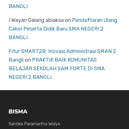
BANGLI
I Wayan Galang abiaksa
on
Pendaftaran Ulang
Calon Peserta Didik Baru SMA NEGERI 2
BANGLI
Fitur SMART2B: Inovasi Administrasi SMAN 2
Bangli
on
PRAKTIK BAIK KOMUNITAS
BELAJAR SEKOLAH SAM FORTE DI SMA
NEGERI 2 BANGLI
BISMA
Santika Paramartha Widya