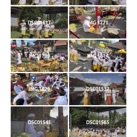
DSC01617
IMG 1771
IMG 1789
IMG 1814
IMG 1829
DSC01537
DSC01545
DSC01565