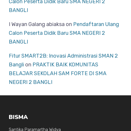
Calon Peserta Didik Baru SMA NEGERI 2
BANGLI
I Wayan Galang abiaksa
on
Pendaftaran Ulang
Calon Peserta Didik Baru SMA NEGERI 2
BANGLI
Fitur SMART2B: Inovasi Administrasi SMAN 2
Bangli
on
PRAKTIK BAIK KOMUNITAS
BELAJAR SEKOLAH SAM FORTE DI SMA
NEGERI 2 BANGLI
BISMA
Santika Paramartha Widya