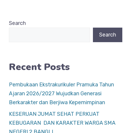
e
s
e
b
A
Search
o
p
Search
o
p
k
Recent Posts
Pembukaan Ekstrakurikuler Pramuka Tahun
Ajaran 2026/2027 Wujudkan Generasi
Berkarakter dan Berjiwa Kepemimpinan
KESERUAN JUMAT SEHAT PERKUAT
KEBUGARAN DAN KARAKTER WARGA SMA
NEGERI 2 BANGLI