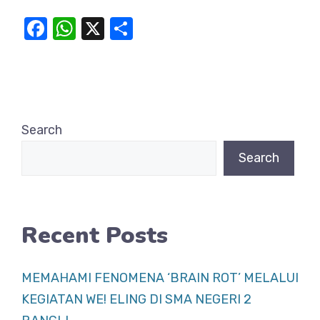
F
W
X
S
a
h
h
c
at
ar
e
s
e
b
A
Search
o
p
Search
o
p
k
Recent Posts
MEMAHAMI FENOMENA ‘BRAIN ROT’ MELALUI
KEGIATAN WE! ELING DI SMA NEGERI 2