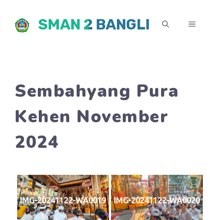
Skip
SMAN 2 BANGLI
to
MENU
content
Sembahyang Pura
Kehen November
2024
IMG-20241122-WA0019
IMG-20241122-WA0020