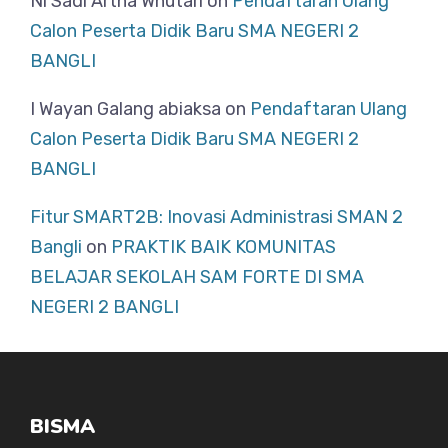
Ni Sadi Artha Whutari
on
Pendaftaran Ulang
Calon Peserta Didik Baru SMA NEGERI 2
BANGLI
I Wayan Galang abiaksa
on
Pendaftaran Ulang
Calon Peserta Didik Baru SMA NEGERI 2
BANGLI
Fitur SMART2B: Inovasi Administrasi SMAN 2
Bangli
on
PRAKTIK BAIK KOMUNITAS
BELAJAR SEKOLAH SAM FORTE DI SMA
NEGERI 2 BANGLI
BISMA