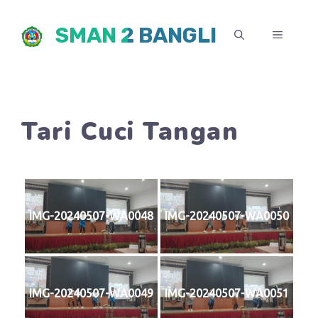
Skip
SMAN 2 BANGLI
to
MENU
content
Tari Cuci Tangan
IMG-20240507-WA0048
IMG-20240507-WA0050
IMG-20240507-WA0049
IMG-20240507-WA0051