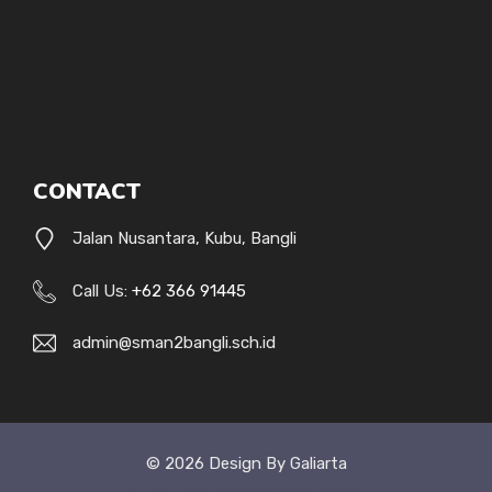
CONTACT
Jalan Nusantara, Kubu, Bangli
Call Us:
+62 366 91445
admin@sman2bangli.sch.id
© 2026 Design By Galiarta
Style Uide
Credits
Privacy Policy