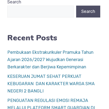
Search
o
p
Search
o
p
k
Recent Posts
Pembukaan Ekstrakurikuler Pramuka Tahun
Ajaran 2026/2027 Wujudkan Generasi
Berkarakter dan Berjiwa Kepemimpinan
KESERUAN JUMAT SEHAT PERKUAT
KEBUGARAN DAN KARAKTER WARGA SMA
NEGERI 2 BANGLI
PENGUATAN REGULASI EMOSI REMAJA
MELALUI PLATFORM SMART GUARDIAN DI