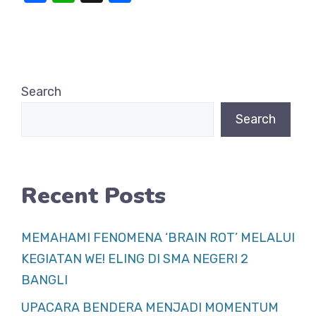
a
h
h
c
at
ar
e
s
e
b
A
Search
o
p
Search
o
p
k
Recent Posts
MEMAHAMI FENOMENA ‘BRAIN ROT’ MELALUI
KEGIATAN WE! ELING DI SMA NEGERI 2
BANGLI
UPACARA BENDERA MENJADI MOMENTUM