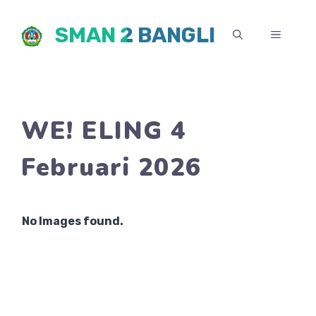
Skip
SMAN 2 BANGLI
to
MENU
content
WE! ELING 4
Februari 2026
No Images found.