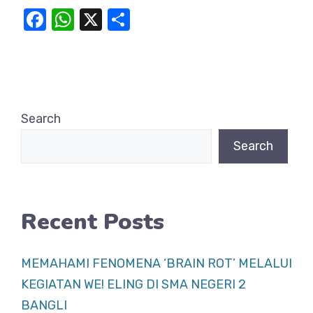
F
W
X
S
a
h
h
c
at
ar
e
s
e
b
A
Search
o
p
Search
o
p
k
Recent Posts
MEMAHAMI FENOMENA ‘BRAIN ROT’ MELALUI
KEGIATAN WE! ELING DI SMA NEGERI 2
BANGLI