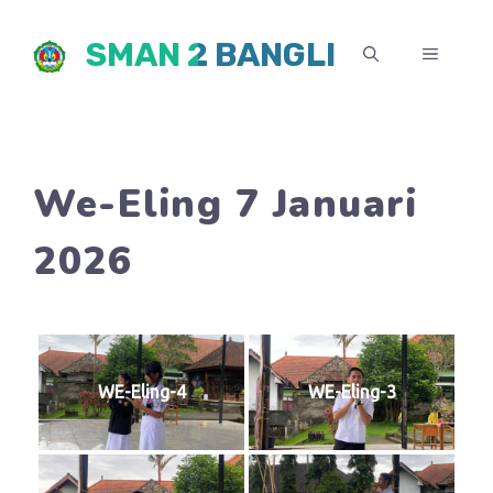
Skip
SMAN 2 BANGLI
to
MENU
content
We-Eling 7 Januari
2026
WE-Eling-4
WE-Eling-3