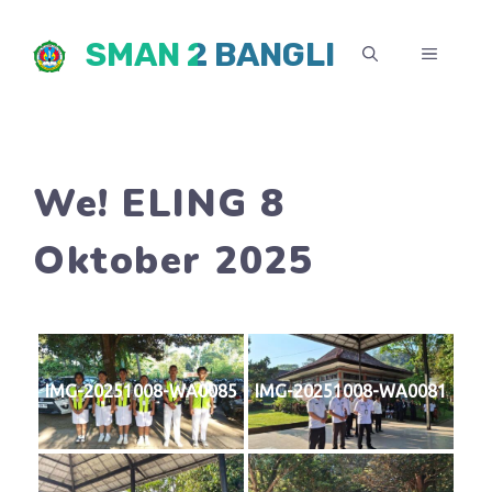
Skip
SMAN 2 BANGLI
to
MENU
content
We! ELING 8
Oktober 2025
IMG-20251008-WA0085
IMG-20251008-WA0081