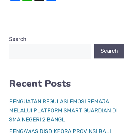
a
h
h
c
at
ar
e
s
e
b
A
Search
o
p
Search
o
p
k
Recent Posts
PENGUATAN REGULASI EMOSI REMAJA
MELALUI PLATFORM SMART GUARDIAN DI
SMA NEGERI 2 BANGLI
PENGAWAS DISDIKPORA PROVINSI BALI