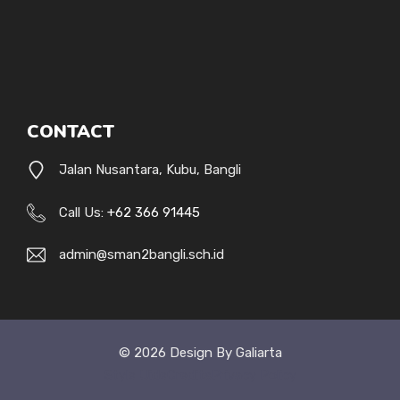
CONTACT
Jalan Nusantara, Kubu, Bangli
Call Us:
+62 366 91445
admin@sman2bangli.sch.id
© 2026 Design By Galiarta
Style Uide
Credits
Privacy Policy