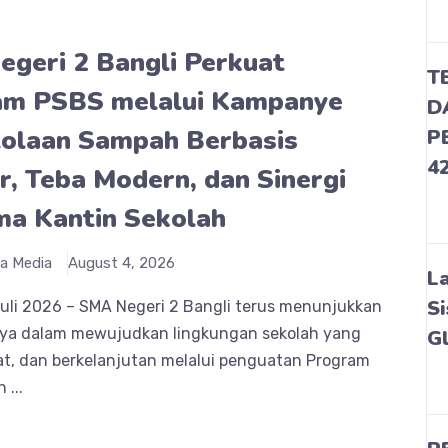
geri 2 Bangli Perkuat
T
am PSBS melalui Kampanye
D
olaan Sampah Berbasis
P
4
, Teba Modern, dan Sinergi
a Kantin Sekolah
a Media
August 4, 2026
L
Si
Juli 2026 – SMA Negeri 2 Bangli terus menunjukkan
a dalam mewujudkan lingkungan sekolah yang
G
hat, dan berkelanjutan melalui penguatan Program
 ...