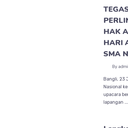
TEGA
PERL
HAK A
HARI 
SMA N
By admi
Bangli, 23
Nasional k
upacara be
lapangan ...