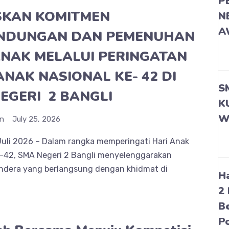
P
SKAN KOMITMEN
N
A
INDUNGAN DAN PEMENUHAN
NAK MELALUI PERINGATAN
ANAK NASIONAL KE- 42 DI
S
EGERI 2 BANGLI
K
W
n
July 25, 2026
 Juli 2026 – Dalam rangka memperingati Hari Anak
e-42, SMA Negeri 2 Bangli menyelenggarakan
ndera yang berlangsung dengan khidmat di
H
2
B
Po