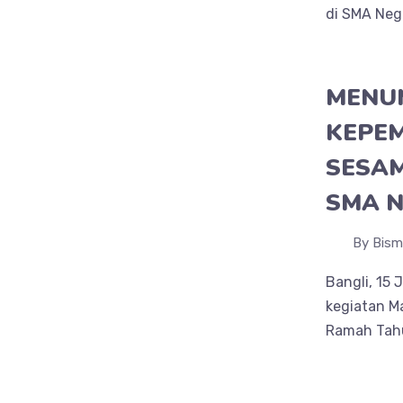
di SMA Nege
MENU
KEPEM
SESAM
SMA N
By Bism
Bangli, 15 
kegiatan M
Ramah Tahu