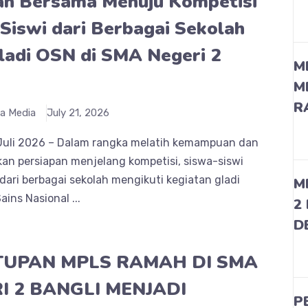
ah Bersama Menuju Kompetisi
Siswi dari Berbagai Sekolah
Gladi OSN di SMA Negeri 2
M
M
R
a Media
July 21, 2026
 Juli 2026 – Dalam rangka melatih kemampuan dan
n persiapan menjelang kompetisi, siswa-siswi
dari berbagai sekolah mengikuti kegiatan gladi
M
ains Nasional ...
2
D
UPAN MPLS RAMAH DI SMA
I 2 BANGLI MENJADI
P