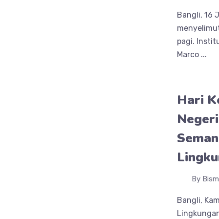
Bangli, 16
menyelimut
pagi. Insti
Marco ...
Hari 
Negeri
Semang
Lingku
By Bism
Bangli, Ka
Lingkungan