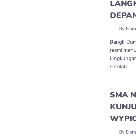
LANG
DEPA
By Bism
Bangli, Jum
resmi menu
Lingkungan
setelah ...
SMA N
KUNJU
WYPIO
By Bism