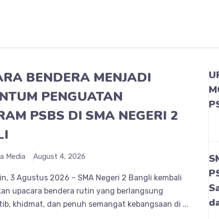
U
RA BENDERA MENJADI
M
NTUM PENGUATAN
P
AM PSBS DI SMA NEGERI 2
I
a Media
August 4, 2026
S
P
in, 3 Agustus 2026 – SMA Negeri 2 Bangli kembali
S
an upacara bendera rutin yang berlangsung
d
tib, khidmat, dan penuh semangat kebangsaan di ...