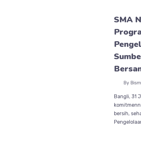
SMA Ne
Progr
Pengel
Sumber
Bersam
By Bism
Bangli, 31 
komitmenny
bersih, se
Pengelolaan