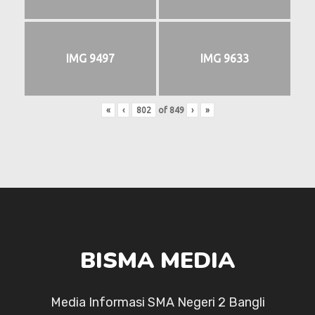
IMG 9497
IMG 9633
«
‹
of
849
›
»
BISMA MEDIA
Media Informasi SMA Negeri 2 Bangli