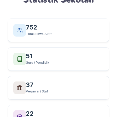
752
Total Siswa Aktif
51
Guru / Pendidik
37
Pegawai / Staf
22