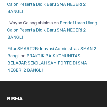
Calon Peserta Didik Baru SMA NEGERI 2
BANGLI
I Wayan Galang abiaksa
on
Pendaftaran Ulang
Calon Peserta Didik Baru SMA NEGERI 2
BANGLI
Fitur SMART2B: Inovasi Administrasi SMAN 2
Bangli
on
PRAKTIK BAIK KOMUNITAS
BELAJAR SEKOLAH SAM FORTE DI SMA
NEGERI 2 BANGLI
BISMA