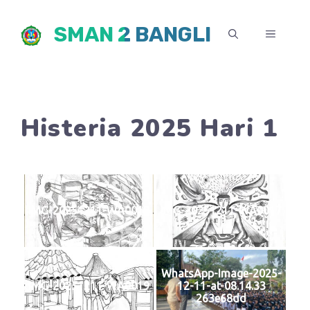
Skip
SMAN 2 BANGLI
to
MENU
content
Histeria 2025 Hari 1
IMG-20251211-WA0018
IMG-20251211-WA0017
WhatsApp-Image-2025-
IMG-20251211-WA0019
12-11-at-08.14.33
263e68dd