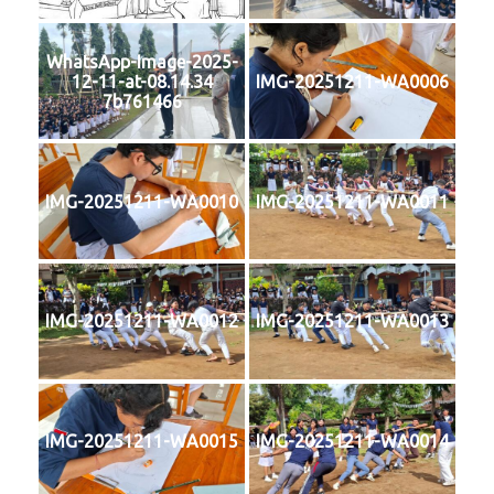
WhatsApp-Image-2025-
12-11-at-08.14.34
IMG-20251211-WA0006
7b761466
IMG-20251211-WA0010
IMG-20251211-WA0011
IMG-20251211-WA0012
IMG-20251211-WA0013
IMG-20251211-WA0015
IMG-20251211-WA0014