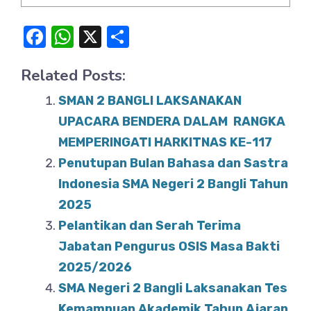
F
W
X
S
a
h
h
Related Posts:
c
at
ar
e
s
e
SMAN 2 BANGLI LAKSANAKAN
b
A
UPACARA BENDERA DALAM RANGKA
o
MEMPERINGATI HARKITNAS KE-117
p
Penutupan Bulan Bahasa dan Sastra
o
p
Indonesia SMA Negeri 2 Bangli Tahun
k
2025
Pelantikan dan Serah Terima
Jabatan Pengurus OSIS Masa Bakti
2025/2026
SMA Negeri 2 Bangli Laksanakan Tes
Kemampuan Akademik Tahun Ajaran