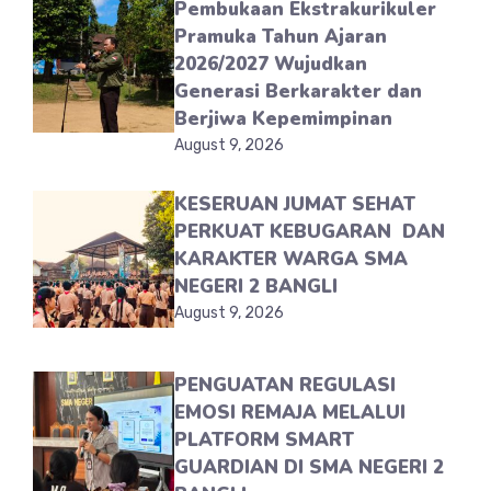
Pembukaan Ekstrakurikuler
Pramuka Tahun Ajaran
2026/2027 Wujudkan
Generasi Berkarakter dan
Berjiwa Kepemimpinan
August 9, 2026
KESERUAN JUMAT SEHAT
PERKUAT KEBUGARAN DAN
KARAKTER WARGA SMA
NEGERI 2 BANGLI
August 9, 2026
PENGUATAN REGULASI
EMOSI REMAJA MELALUI
PLATFORM SMART
GUARDIAN DI SMA NEGERI 2