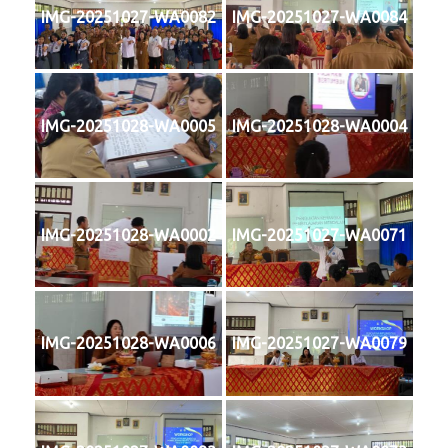
IMG-20251027-WA0082
IMG-20251027-WA0084
IMG-20251028-WA0005
IMG-20251028-WA0004
IMG-20251028-WA0002
IMG-20251027-WA0071
IMG-20251028-WA0006
IMG-20251027-WA0079