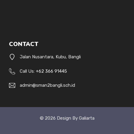
CONTACT
Jalan Nusantara, Kubu, Bangli
Call Us:
+62 366 91445
admin@sman2bangli.sch.id
© 2026 Design By Galiarta
Style Uide
Credits
Privacy Policy