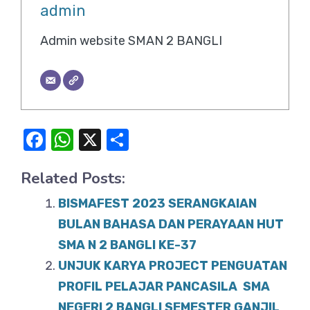
admin
Admin website SMAN 2 BANGLI
F
W
X
S
a
h
h
Related Posts:
c
at
ar
e
s
e
BISMAFEST 2023 SERANGKAIAN
b
A
BULAN BAHASA DAN PERAYAAN HUT
o
SMA N 2 BANGLI KE-37
p
UNJUK KARYA PROJECT PENGUATAN
o
p
PROFIL PELAJAR PANCASILA SMA
k
NEGERI 2 BANGLI SEMESTER GANJIL