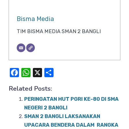
Bisma Media
TIM BISMA MEDIA SMAN 2 BANGLI
F
W
X
S
a
h
h
Related Posts:
c
at
ar
e
s
e
PERINGATAN HUT PGRI KE-80 DI SMA
b
A
NEGERI 2 BANGLI
o
SMAN 2 BANGLI LAKSANAKAN
p
UPACARA BENDERA DALAM RANGKA
o
p