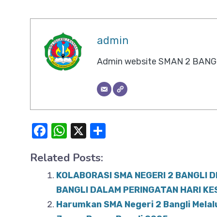
admin
Admin website SMAN 2 BANG
F
W
X
S
a
h
h
Related Posts:
c
at
ar
e
s
e
KOLABORASI SMA NEGERI 2 BANGLI D
b
A
BANGLI DALAM PERINGATAN HARI K
o
Harumkan SMA Negeri 2 Bangli Melal
p