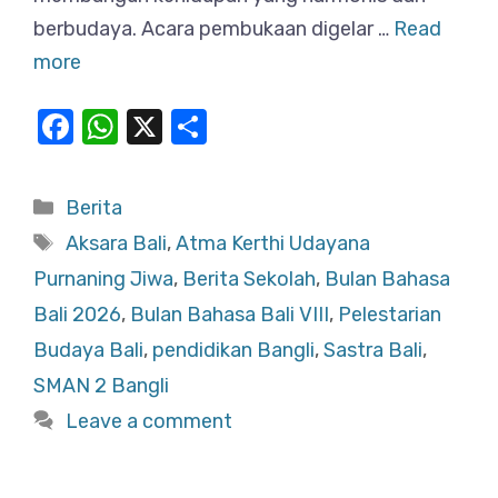
berbudaya. Acara pembukaan digelar …
Read
more
F
W
X
S
a
h
h
c
at
ar
Categories
Berita
e
s
e
Tags
Aksara Bali
,
Atma Kerthi Udayana
b
A
Purnaning Jiwa
,
Berita Sekolah
,
Bulan Bahasa
o
p
Bali 2026
,
Bulan Bahasa Bali VIII
,
Pelestarian
o
p
Budaya Bali
,
pendidikan Bangli
,
Sastra Bali
,
k
SMAN 2 Bangli
Leave a comment