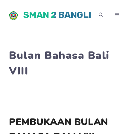
Skip
SMAN 2 BANGLI
to
MENU
content
Bulan Bahasa Bali
VIII
PEMBUKAAN BULAN