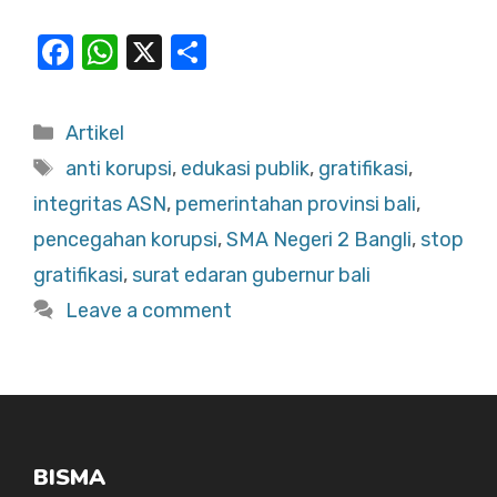
F
W
X
S
a
h
h
c
at
ar
Categories
Artikel
e
s
e
Tags
anti korupsi
,
edukasi publik
,
gratifikasi
,
b
A
integritas ASN
,
pemerintahan provinsi bali
,
o
p
pencegahan korupsi
,
SMA Negeri 2 Bangli
,
stop
o
p
gratifikasi
,
surat edaran gubernur bali
k
Leave a comment
BISMA