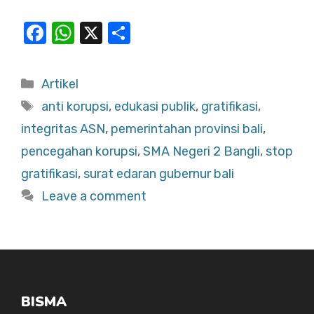
F
W
X
S
a
h
h
c
at
ar
Categories
Artikel
e
s
e
Tags
anti korupsi
,
edukasi publik
,
gratifikasi
,
b
A
integritas ASN
,
pemerintahan provinsi bali
,
o
p
pencegahan korupsi
,
SMA Negeri 2 Bangli
,
stop
o
p
gratifikasi
,
surat edaran gubernur bali
k
Leave a comment
BISMA