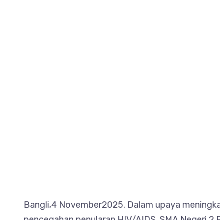
Bangli,4 November2025. Dalam upaya meningkat
pencegahan penularan HIV/AIDS, SMA Negeri 2 Ban