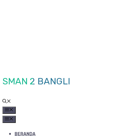
Skip
to
content
SMAN 2 BANGLI
MENU
MENU
BERANDA