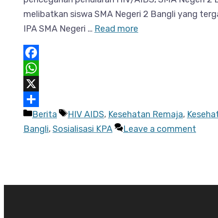
melibatkan siswa SMA Negeri 2 Bangli yang terg
IPA SMA Negeri …
Read more
Facebook
WhatsApp
X
Categories
Tags
Berita
HIV AIDS
,
Kesehatan Remaja
,
Keseha
Share
Bangli
,
Sosialisasi KPA
Leave a comment