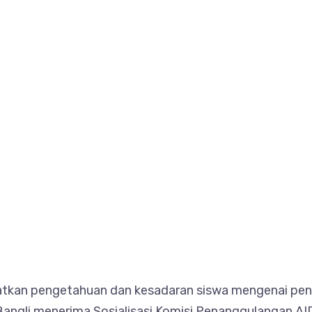
kan pengetahuan dan kesadaran siswa mengenai pent
gli menerima Sosialisasi Komisi Penanggulangan AIDS (