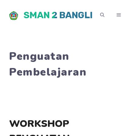
Skip
SMAN 2 BANGLI
to
MENU
content
Penguatan
Pembelajaran
WORKSHOP