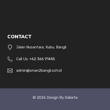
CONTACT
Jalan Nusantara, Kubu, Bangli
Call Us:
+62 366 91445
admin@sman2bangli.sch.id
© 2026 Design By Galiarta
Style Uide
Credits
Privacy Policy