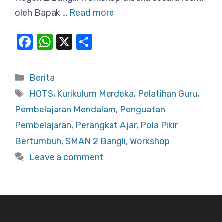
oleh Bapak …
Read more
F
W
X
S
a
h
h
c
at
ar
Categories
Berita
e
s
e
Tags
HOTS
,
Kurikulum Merdeka
,
Pelatihan Guru
,
b
A
Pembelajaran Mendalam
,
Penguatan
o
p
Pembelajaran
,
Perangkat Ajar
,
Pola Pikir
o
p
Bertumbuh
,
SMAN 2 Bangli
,
Workshop
k
Leave a comment