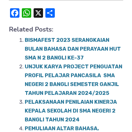
F
W
X
S
a
h
h
Related Posts:
c
at
ar
e
s
e
BISMAFEST 2023 SERANGKAIAN
b
A
BULAN BAHASA DAN PERAYAAN HUT
o
SMA N 2 BANGLI KE-37
p
UNJUK KARYA PROJECT PENGUATAN
o
p
PROFIL PELAJAR PANCASILA SMA
k
NEGERI 2 BANGLI SEMESTER GANJIL
TAHUN PELAJARAN 2024/2025
PELAKSANAAN PENILAIAN KINERJA
KEPALA SEKOLAH DI SMA NEGERI 2
BANGLI TAHUN 2024
PEMULIAAN ALTAR BAHASA,