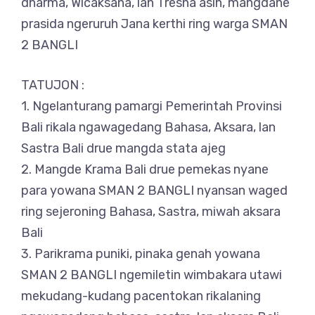
dharma, Wicaksana, lan Tresna asih, mangdane
prasida ngeruruh Jana kerthi ring warga SMAN
2 BANGLI
TATUJON :
1. Ngelanturang pamargi Pemerintah Provinsi
Bali rikala ngawagedang Bahasa, Aksara, lan
Sastra Bali drue mangda stata ajeg
2. Mangde Krama Bali drue pemekas nyane
para yowana SMAN 2 BANGLI nyansan waged
ring sejeroning Bahasa, Sastra, miwah aksara
Bali
3. Parikrama puniki, pinaka genah yowana
SMAN 2 BANGLI ngemiletin wimbakara utawi
mekudang-kudang pacentokan rikalaning