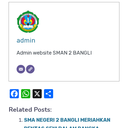
admin
Admin website SMAN 2 BANGLI
F
W
X
S
a
h
h
Related Posts:
c
at
ar
e
s
e
SMA NEGERI 2 BANGLI MERIAHKAN