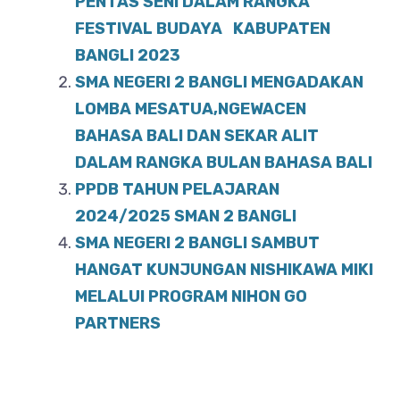
b
A
PENTAS SENI DALAM RANGKA
o
FESTIVAL BUDAYA KABUPATEN
p
BANGLI 2023
o
p
SMA NEGERI 2 BANGLI MENGADAKAN
k
LOMBA MESATUA,NGEWACEN
BAHASA BALI DAN SEKAR ALIT
DALAM RANGKA BULAN BAHASA BALI
PPDB TAHUN PELAJARAN
2024/2025 SMAN 2 BANGLI
SMA NEGERI 2 BANGLI SAMBUT
HANGAT KUNJUNGAN NISHIKAWA MIKI
MELALUI PROGRAM NIHON GO
PARTNERS