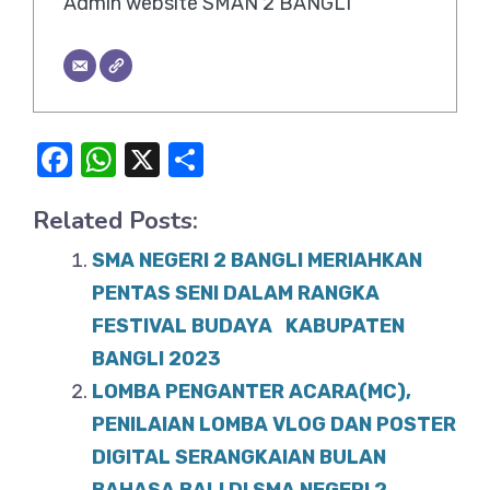
Admin website SMAN 2 BANGLI
F
W
X
S
a
h
h
Related Posts:
c
at
ar
e
s
e
SMA NEGERI 2 BANGLI MERIAHKAN
b
A
PENTAS SENI DALAM RANGKA
o
FESTIVAL BUDAYA KABUPATEN
p
BANGLI 2023
o
p
LOMBA PENGANTER ACARA(MC),
k
PENILAIAN LOMBA VLOG DAN POSTER
DIGITAL SERANGKAIAN BULAN