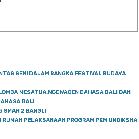
LI
ENTAS SENI DALAM RANGKA FESTIVAL BUDAYA
 LOMBA MESATUA,NGEWACEN BAHASA BALI DAN
BAHASA BALI
 SMAN 2 BANGLI
AN RUMAH PELAKSANAAN PROGRAM PKM UNDIKSHA