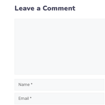
Leave a Comment
Comment
Name
Email