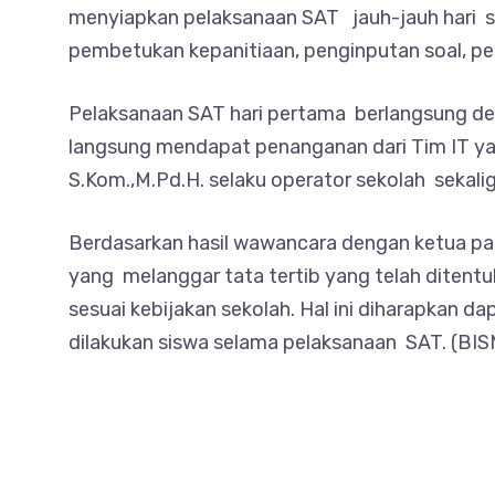
menyiapkan pelaksanaan SAT jauh-jauh hari se
pembetukan kepanitiaan, penginputan soal, per
Pelaksanaan SAT hari pertama berlangsung den
langsung mendapat penanganan dari Tim IT yan
S.Kom.,M.Pd.H. selaku operator sekolah sekali
Berdasarkan hasil wawancara dengan ketua panit
yang melanggar tata tertib yang telah ditentu
sesuai kebijakan sekolah. Hal ini diharapkan 
dilakukan siswa selama pelaksanaan SAT. (BI